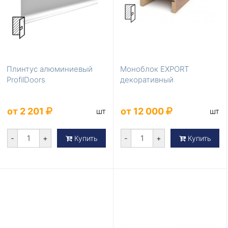
Плинтус алюминиевый
Моноблок EXPORT
ProfilDoors
декоративный
от 2 201
от 12 000
шт
шт
-
+
-
+
Купить
Купить