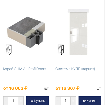
Короб SLIM AL ProfilDoors
Система КУПЕ (карниз)
от 16 063
от 16 367
шт
шт
-
+
-
+
Купить
Купить