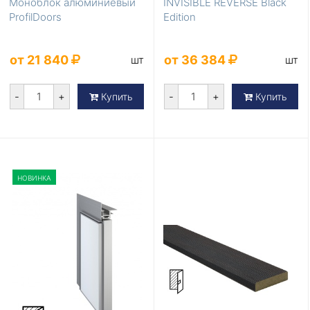
Моноблок алюминиевый
INVISIBLE REVERSE Black
ProfilDoors
Edition
от 21 840
от 36 384
шт
шт
-
+
-
+
Купить
Купить
НОВИНКА