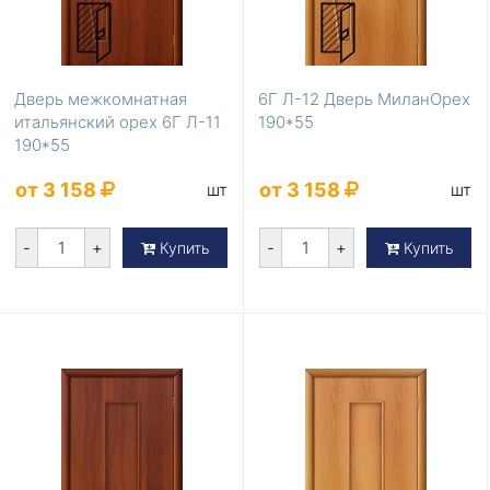
Дверь межкомнатная
6Г Л-12 Дверь МиланОрех
итальянский орех 6Г Л-11
190*55
190*55
от 3 158
от 3 158
шт
шт
-
+
-
+
Купить
Купить