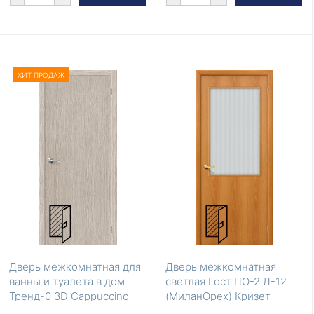
ХИТ ПРОДАЖ
Дверь межкомнатная для
Дверь межкомнатная
ванны и туалета в дом
светлая Гост ПО-2 Л-12
Тренд-0 3D Cappuccino
(МиланОрех) Кризет
200*60
200*80