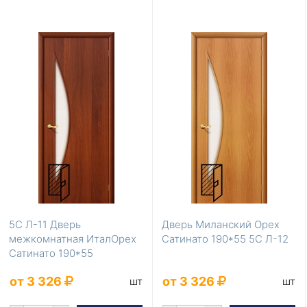
5С Л-11 Дверь
Дверь Миланский Орех
межкомнатная ИталОрех
Сатинато 190*55 5С Л-12
Сатинато 190*55
от 3 326
от 3 326
шт
шт