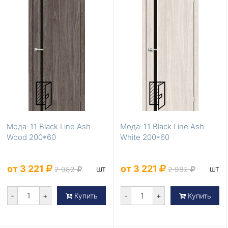
Мода-11 Black Line Ash
Мода-11 Black Line Ash
Wood 200*60
White 200*60
от 3 221
от 3 221
шт
шт
2 982
2 982
-
+
-
+
Купить
Купить