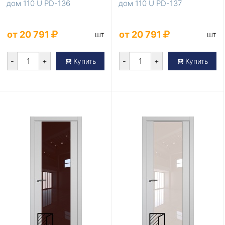
дом 110 U PD-136
дом 110 U PD-137
от 20 791
от 20 791
шт
шт
-
+
-
+
Купить
Купить