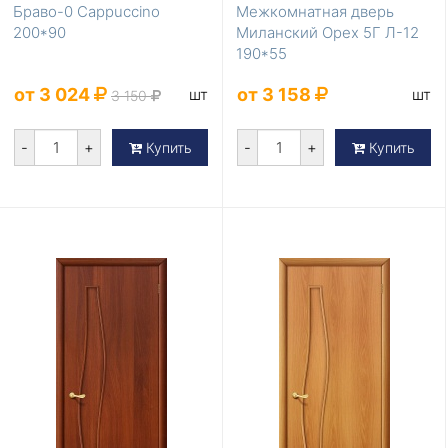
Браво-0 Cappuccino
Межкомнатная дверь
200*90
Миланский Орех 5Г Л-12
190*55
от 3 024
от 3 158
шт
шт
3 150
-
+
-
+
Купить
Купить