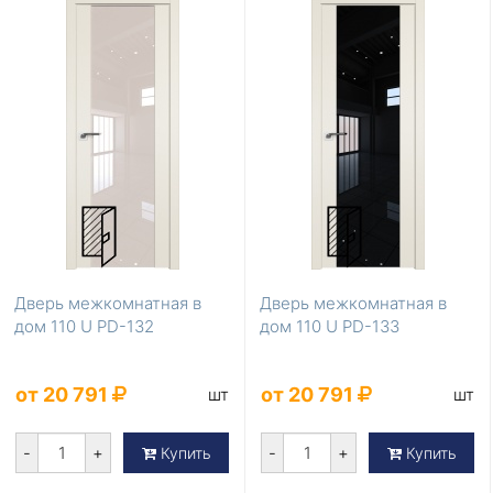
Дверь межкомнатная в
Дверь межкомнатная в
дом 110 U PD-132
дом 110 U PD-133
от 20 791
от 20 791
шт
шт
-
+
-
+
Купить
Купить