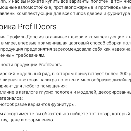
nn. У нас вы можете купить все варианты полотен, в том ч
мощные взломостойкие, противопожарные и противодымные 
авлены комплектующие для всех типов дверей и фурнитура
ика ProfilDoors
ия Профиль Дорс изготавливает двери и комплектующие к ни
 в мире, впервые применившая царговый способ сборки поло
 продукция предприятия зарекомендовала себя как надежна
енным требованиям.
ности продукции ProfilDoors:
ирокий модельный ряд, в котором присутствует более 300 
бширная цветовая палитра полотен и многообразие дизайне
ариант для любого помещения;
аличие в каталоге глухих полотен и моделей, декорированны
атериалов;
ногообразие вариантов фурнитуры.
м ассортименте вы обязательно найдете тот товар, которы
ству, цене и оформлению.