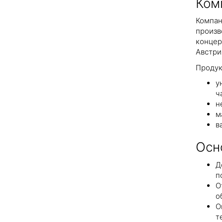
Ком
Компан
произв
концер
Австри
Продук
у
ч
н
м
в
Осн
Д
п
О
о
О
т