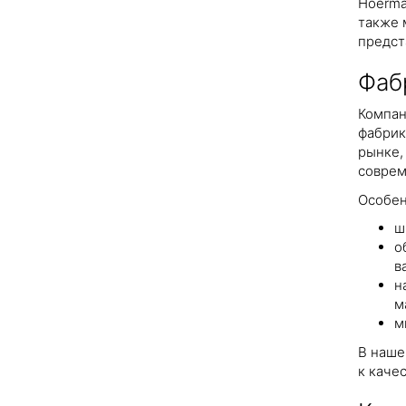
Hoerma
также 
предст
Фабр
Компан
фабрик
рынке,
соврем
Особен
ш
о
в
н
м
м
В наше
к каче