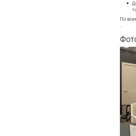
Д
т
По все
.
Фот