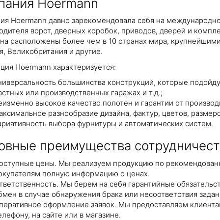
пания Hoermann
ия Hoermann давно зарекомендовала себя на международно
одителя ворот, дверных коробок, приводов, дверей и комп
на расположены более чем в 10 странах мира, крупнейшими 
я, Великобритания и другие.
ция Hoermann характеризуется:
ниверсальность большинства конструкций, которые подойдут
астных или производственных гаражах и т.д.;
еизменно высокое качество полотен и гарантии от производ
аксимальное разнообразие дизайна, фактур, цветов, размеро
ариативность выбора фурнитуры и автоматических систем.
овные преимущества сотрудничест
оступные цены. Мы реализуем продукцию по рекомендованн
окупателям полную информацию о ценах.
тветственность. Мы берем на себя гарантийные обязательст
бмен в случае обнаружения брака или несоответствия зада
перативное оформление заявок. Мы предоставляем клиентам
елефону, на сайте или в магазине.