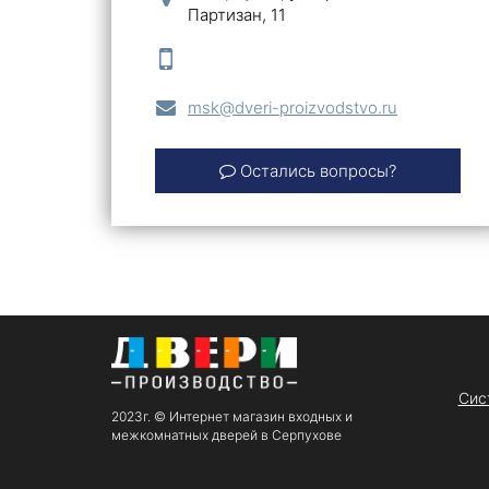
Партизан, 11
msk@dveri-proizvodstvo.ru
Остались вопросы?
Сис
2023г. © Интернет магазин входных и
межкомнатных дверей в Серпухове