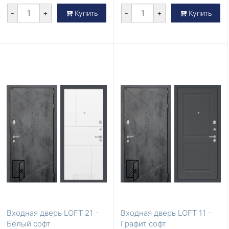
-
+
-
+
Купить
Купить
Входная дверь LOFT 21 -
Входная дверь LOFT 11 -
Белый софт
Графит софт