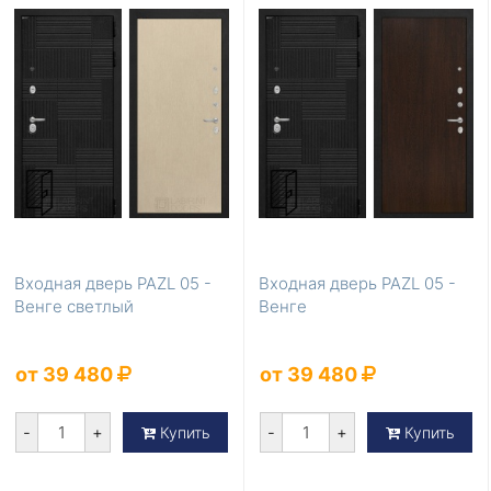
Входная дверь PAZL 05 -
Входная дверь PAZL 05 -
Венге светлый
Венге
от 39 480
от 39 480
-
+
-
+
Купить
Купить