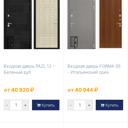
Входная дверь PAZL 12 -
Входная дверь FORMA 05
Беленый дуб
- Итальянский орех
от 40 920
от 40 944
-
+
-
+
Купить
Купить