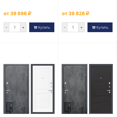
от 39 696
от 39 828
-
+
-
+
Купить
Купить