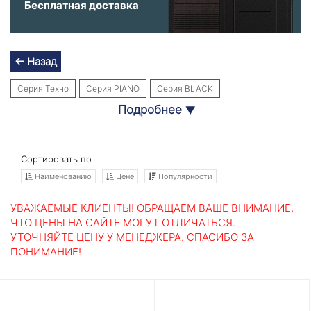
Бесплатная доставка
← Назад
Серия Техно
Серия PIANO
Серия BLACK
Подробнее
▼
Серия Платинум
Серия COSMO
Серия BETON
Серия TRENDO
Серия LINE WHITE
Серия ART графит
Серия МЕГАПОЛИС
Серия NEW YORK
Серия URBAN
Сортировать по
Наименованию
Цене
Популярности
Серия SCANDI
Серия SILVER
Серия CLASSIC
Серия Лондон
Серия ТЕРМО МАГНИТ
Серия PIANO WHITE
УВАЖАЕМЫЕ КЛИЕНТЫ! ОБРАЩАЕМ ВАШЕ ВНИМАНИЕ,
ЧТО ЦЕНЫ НА САЙТЕ МОГУТ ОТЛИЧАТЬСЯ.
УТОЧНЯЙТЕ ЦЕНУ У МЕНЕДЖЕРА. СПАСИБО ЗА
ПОНИМАНИЕ!