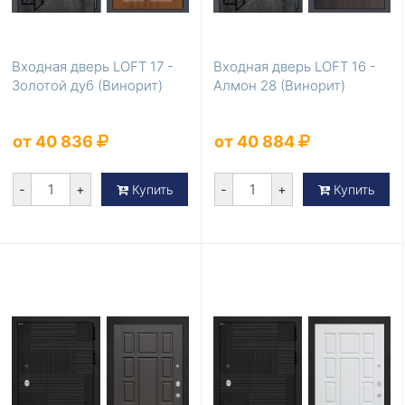
Входная дверь LOFT 17 -
Входная дверь LOFT 16 -
Золотой дуб (Винорит)
Алмон 28 (Винорит)
от 40 836
от 40 884
-
+
-
+
Купить
Купить