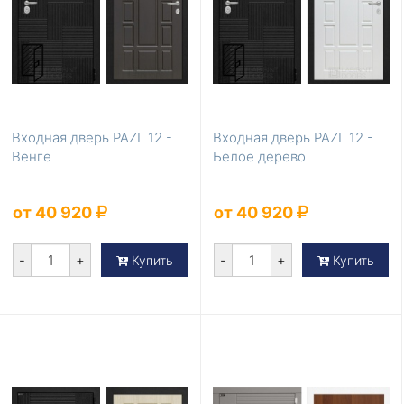
Входная дверь PAZL 12 -
Входная дверь PAZL 12 -
Венге
Белое дерево
от 40 920
от 40 920
-
+
-
+
Купить
Купить