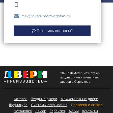
msk@dveri-proizvodstvo.ru
Остались вопросы?
2023г. © Интернет магазин
входных и межкомнатных
дверей в Серпухове
Каталог
Входные двери
Межкомнатные двери
Фурнитура
Системы открывания
Доставка и оплата
Установка
Замер
Гарантия
Акции
Контакты