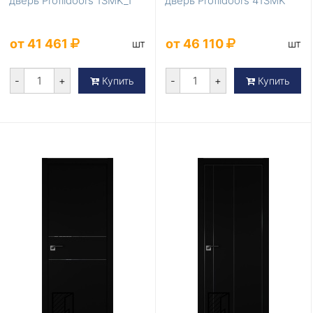
дверь Profildoors 1SMK_1
дверь Profildoors 41SMK
от 41 461
от 46 110
шт
шт
-
+
-
+
Купить
Купить