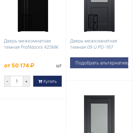
Дверь межкомнатная
Дверь межкомнатная
темная Profildoors 42SMK
темная 09 U PD-167
Подобрать альтернативу
от 50 174
шт
-
+
Купить