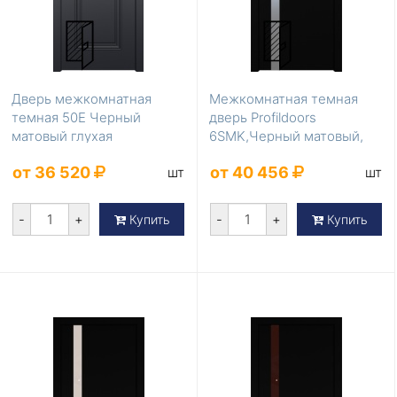
Дверь межкомнатная
Межкомнатная темная
темная 50Е Черный
дверь Profildoors
матовый глухая
6SMK,Черный матовый,
Lacobel Серебряный ла...
от 36 520
от 40 456
шт
шт
-
+
-
+
Купить
Купить