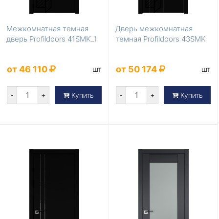
Межкомнатная темная
Дверь межкомнатная
дверь Profildoors 41SMK_1
темная Profildoors 43SMK
от 46 110
от 50 174
шт
шт
-
+
-
+
Купить
Купить