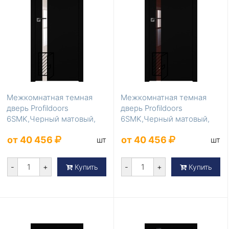
Межкомнатная темная
Межкомнатная темная
дверь Profildoors
дверь Profildoors
6SMK,Черный матовый,
6SMK,Черный матовый,
Lacobel Перламутровый...
Lacobel Коричневый ла...
от 40 456
от 40 456
шт
шт
-
+
-
+
Купить
Купить