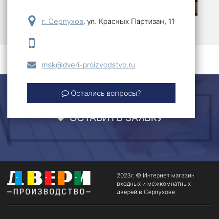
г. Серпухов
,
ул. Красных Партизан, 11
msk@dveri-proizvodstvo.ru
Остались вопросы?
ОСТАВИТЬ ЗАЯВКУ
2023г. © Интернет магазин
входных и межкомнатных
дверей в Серпухове