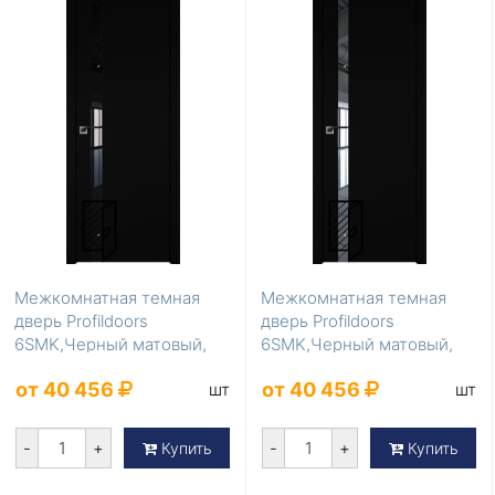
Межкомнатная темная
Межкомнатная темная
дверь Profildoors
дверь Profildoors
6SMK,Черный матовый,
6SMK,Черный матовый,
Lacobel Черный лак 1
Зеркало 1
от 40 456
от 40 456
шт
шт
-
+
-
+
Купить
Купить