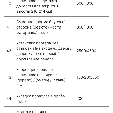
наличника (надставка
40
500/1000
добором для закрытия
высоты 210-214 см)
Сужение проѐма брусом 1
41
сторона (без стоимости
300/1000
материала) (п.м.)
Установка портала без
стыковки (на входную дверь /
42
2500/4500
дверь купе / в проем) /
обрамление пенала
Коррекция (прямая)
наличника по ширине
43
100/200/350
(дерево) / (эмаль) / (сталь)
п.м.
Укладка проводов в проѐм
44
200
(п.м.)
Монтаж напольного