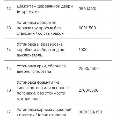
Демонтаж деревянной двери
12
350 (400)
(и фрамуги)
Установка добора по
13
периметру проѐма без
600/1500
стыковки / со стыковкой
Установка и фрезеровка
14
коробки и добора под эл.
1000
выключатель
Установка арки, сборного
15
2500/4500
дверного портала
Установка фрамуги (из
гипсокартона или дверного
16
2700/3500
погонажа, без стоимости
материалов)
Установка карниза / цоколей
17
300/350/150
/ розеток / (одна сторона)