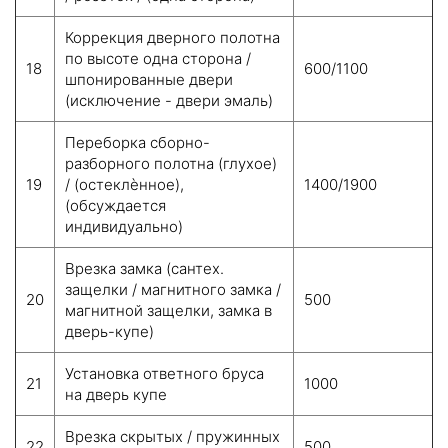
Коррекция дверного полотна
по высоте одна сторона /
18
600/1100
шпонированные двери
(исключение - двери эмаль)
Переборка сборно-
разборного полотна (глухое)
19
/ (остеклѐнное),
1400/1900
(обсуждается
индивидуально)
Врезка замка (сантех.
защелки / магнитного замка /
20
500
магнитной защелки, замка в
дверь-купе)
Установка ответного бруса
21
1000
на дверь купе
Врезка скрытых / пружинных
22
500