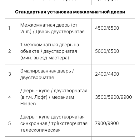
Стандартная установка межкомнатной двери
Межкомнатная дверь (от
1
4500/6500
2шт.) / Дверь двустворчатая
1 межкомнатная дверь на
2
объекте / двустворчатая
5000/6500
(мин. выезд мастера)
Эмалированная дверь /
3
2400/4400
двустворчатая
Дверь - купе / двустворчатая
4
(в т.ч. Лофт) / механизм
3500/5900/9900
Hidden
Дверь - купе двустворчатая
5
синхронная / трѐхстворчатая
7900/9900
телескопическая