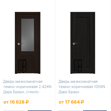
Дверь межкомнатная
Дверь межкомнатная
темно-коричневая 2.42XN
темно-коричневая 105XN
Дарк Браун, стекло
Дарк Браун
Графит
от 16 628
от 17 664