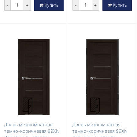
-
+
-
+
Купить
Купить
Дверь межкомнатная
Дверь межкомнатная
темно-коричневая 99XN
темно-коричневая 99XN