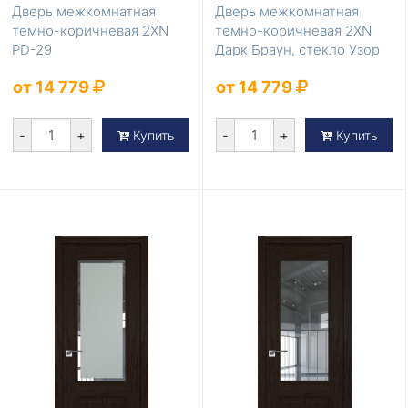
Дверь межкомнатная
Дверь межкомнатная
темно-коричневая 2XN
темно-коричневая 2XN
PD-29
Дарк Браун, стекло Узор
графит с прозрач...
от 14 779
от 14 779
-
+
-
+
Купить
Купить