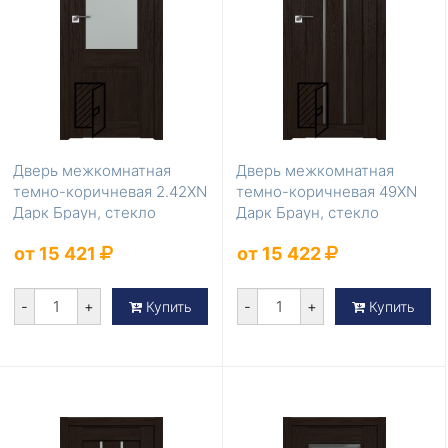
Дверь межкомнатная
Дверь межкомнатная
темно-коричневая 2.42XN
темно-коричневая 49XN
Дарк Браун, стекло
Дарк Браун, стекло
Матовое
Графит
от 15 421
от 15 422
-
+
-
+
Купить
Купить