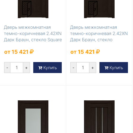
Дверь межкомнатная
Дверь межкомнатная
темно-коричневая 2.42XN
темно-коричневая 2.42XN
Дарк Браун, стекло Square
Дарк Браун, стекло
матовое
Прозрачное
от 15 421
от 15 421
-
+
-
+
Купить
Купить