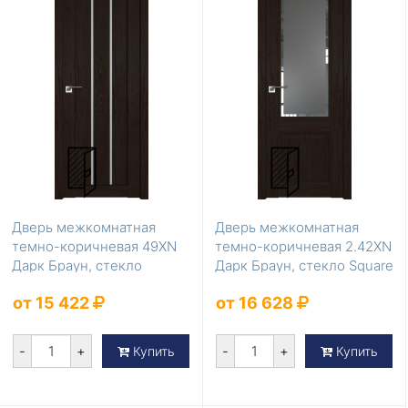
Дверь межкомнатная
Дверь межкомнатная
темно-коричневая 49XN
темно-коричневая 2.42XN
Дарк Браун, стекло
Дарк Браун, стекло Square
Матовое
графит
от 15 422
от 16 628
-
+
-
+
Купить
Купить