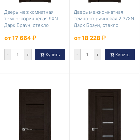
Дверь межкомнатная
Дверь межкомнатная
темно-коричневая 9XN
темно-коричневая 2.37XN
Дарк Браун, стекло
Дарк Браун, стекло
Матовое
Франческо кристалл
от 17 664
от 18 228
-
+
-
+
Купить
Купить