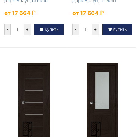
Дарк Браун, стекло
Дарк Браун, стекло
Прозрачное
Графит
от 17 664
от 17 664
-
+
-
+
Купить
Купить