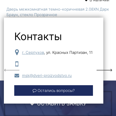
Дверь межкомнатная темно-коричневая 2.08XN Дарк
Браун, стекло Прозрачное
14 233
Контакты
-
+
Купить
г. Серпухов
,
ул. Красных Партизан, 11
Previous
Next
msk@dveri-proizvodstvo.ru
Остались вопросы?
ОСТАВИТЬ ЗАЯВКУ