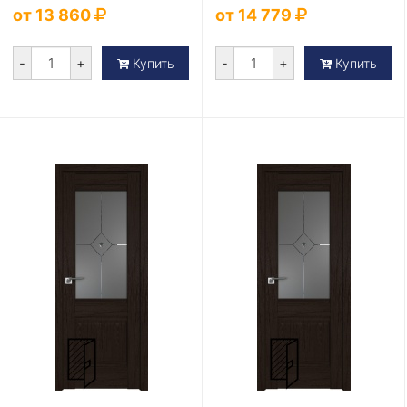
от 13 860
от 14 779
-
+
-
+
Купить
Купить