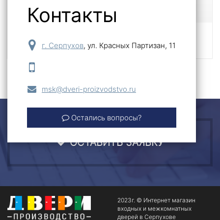
Контакты
Profil doors
г. Серпухов
,
ул. Красных Партизан, 11
msk@dveri-proizvodstvo.ru
Остались вопросы?
ОСТАВИТЬ ЗАЯВКУ
2023г. © Интернет магазин
входных и межкомнатных
дверей в Серпухове