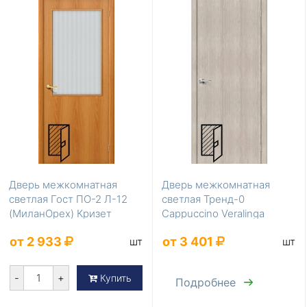
Дверь межкомнатная
Дверь межкомнатная
светлая Гост ПО-2 Л-12
светлая Тренд-0
(МиланОрех) Кризет
Cappuccino Veralinga
200*80
200*60
от 2 933
от 3 401
шт
шт
-
+
Купить
Подробнее