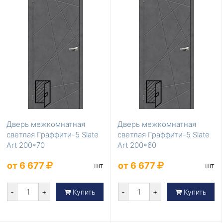
Дверь межкомнатная
Дверь межкомнатная
светлая Граффити-5 Slate
светлая Граффити-5 Slate
Art 200*70
Art 200*60
от 6 677
от 6 677
шт
шт
-
+
-
+
Купить
Купить