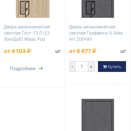
Дверь межкомнатная
Дверь межкомнатная
светлая Гост-13 Л-23
светлая Граффити-5 Slate
(БелДуб) Magic Fog
Art 200*90
200*40 без усиления
от 4 103
от 6 677
шт
шт
-
+
Купить
Подробнее