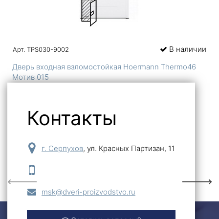
В наличии
Арт. TPS030-9002
Дверь входная взломостойкая Hoermann Thermo46
Мотив 015
116 340
Контакты
-
+
Купить
г. Серпухов
,
ул. Красных Партизан, 11
Previous
Next
msk@dveri-proizvodstvo.ru