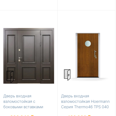
Дверь входная
Дверь входная
взломостойкая с
взломостойкая Hoermann
боковыми вставками
Серия Thermo46 TPS 040
Золотой дуб