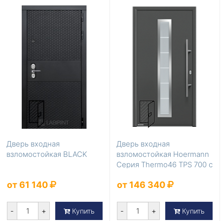
Дверь входная
Дверь входная
взломостойкая BLACK
взломостойкая Hoermann
Серия Thermo46 TPS 700 с
терморазрывом
от 61 140
от 146 340
-
+
-
+
Купить
Купить