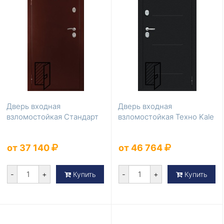
Дверь входная
Дверь входная
взломостойкая Стандарт
взломостойкая Техно Kale
от 37 140
от 46 764
-
+
-
+
Купить
Купить