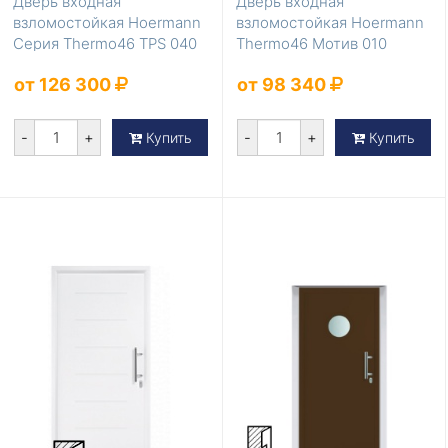
Дверь входная
Дверь входная
взломостойкая Hoermann
взломостойкая Hoermann
Серия Thermo46 TPS 040
Thermo46 Мотив 010
Антрацит с терморазр...
от 126 300
от 98 340
-
+
-
+
Купить
Купить