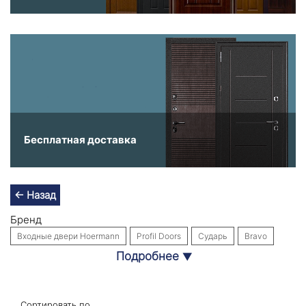
Бесплатная доставка
← Назад
Бренд
Входные двери Hoermann
Profil Doors
Сударь
Bravo
Подробнее
▼
Входные двери Labirint Doors
Интекрон
Собственное производство
Стальная линия
Назначение
Сортировать по