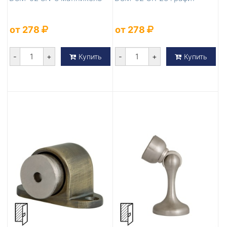
от 278
от 278
-
+
-
+
Купить
Купить