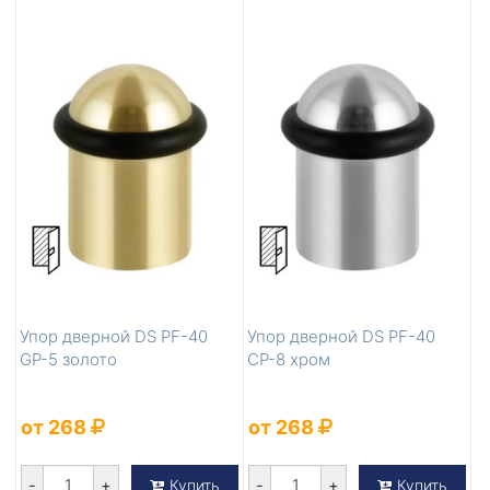
Упор дверной DS PF-40
Упор дверной DS PF-40
GP-5 золото
CP-8 хром
от 268
от 268
-
+
-
+
Купить
Купить