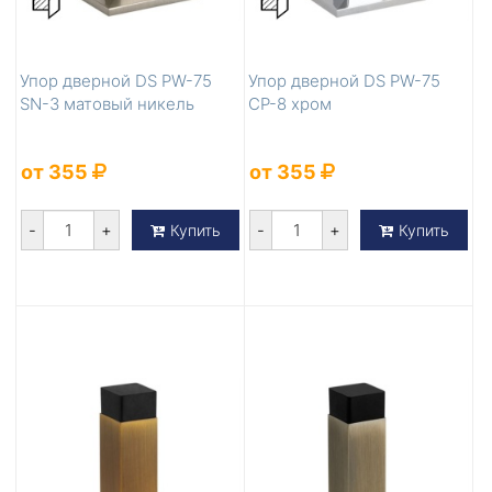
Упор дверной DS PW-75
Упор дверной DS PW-75
SN-3 матовый никель
CP-8 хром
от 355
от 355
-
+
-
+
Купить
Купить