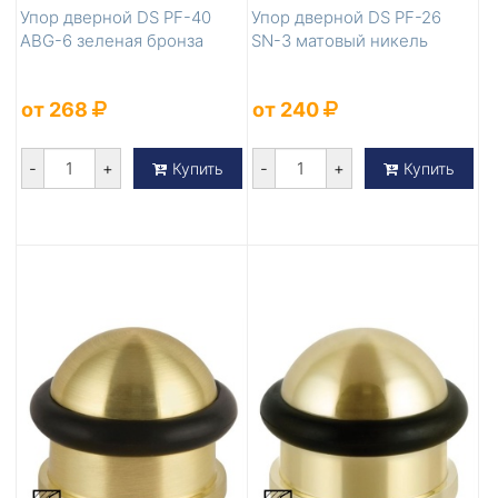
Упор дверной DS PF-40
Упор дверной DS PF-26
ABG-6 зеленая бронза
SN-3 матовый никель
от 268
от 240
-
+
-
+
Купить
Купить