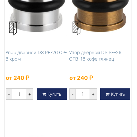
Упор дверной DS PF-26 CP-
Упор дверной DS PF-26
8 хром
CFB-18 кофе глянец
от 240
от 240
-
+
-
+
Купить
Купить