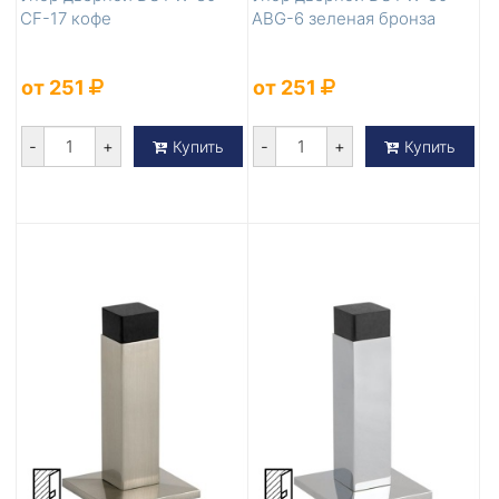
CF-17 кофе
ABG-6 зеленая бронза
от 251
от 251
-
+
-
+
Купить
Купить