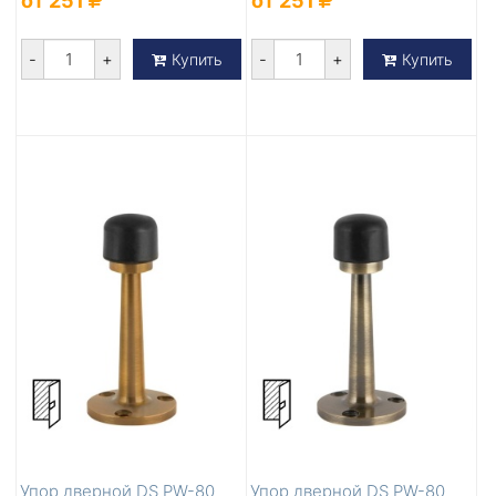
от 251
от 251
-
+
-
+
Купить
Купить
Упор дверной DS PW-80
Упор дверной DS PW-80