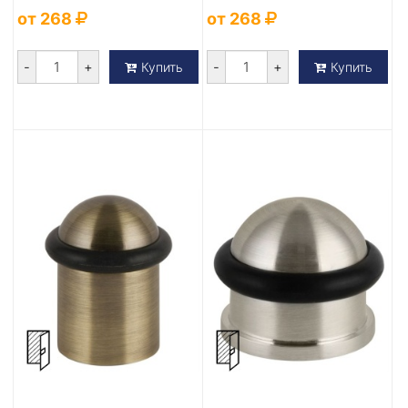
от 268
от 268
-
+
-
+
Купить
Купить