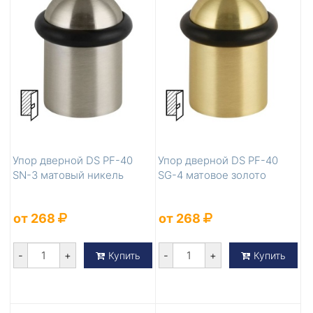
Упор дверной DS PF-40
Упор дверной DS PF-40
SN-3 матовый никель
SG-4 матовое золото
от 268
от 268
-
+
-
+
Купить
Купить