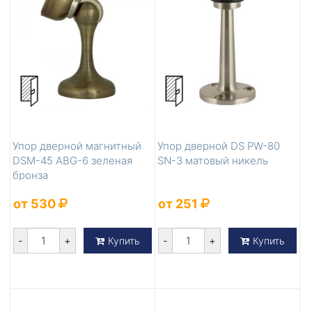
Упор дверной магнитный
Упор дверной DS PW-80
DSM-45 ABG-6 зеленая
SN-3 матовый никель
бронза
от 530
от 251
-
+
-
+
Купить
Купить