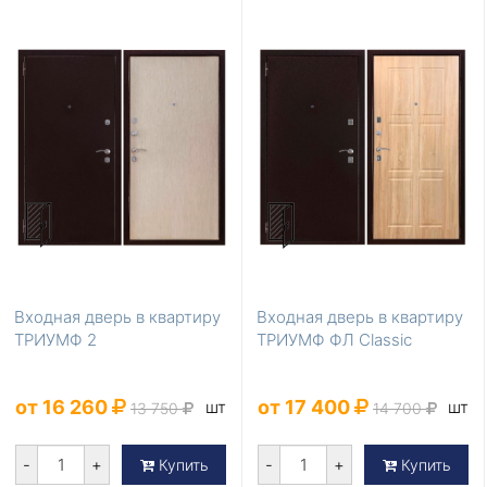
Входная дверь в квартиру
Входная дверь в квартиру
ТРИУМФ 2
ТРИУМФ ФЛ Classic
от 16 260
от 17 400
шт
шт
13 750
14 700
-
+
-
+
Купить
Купить