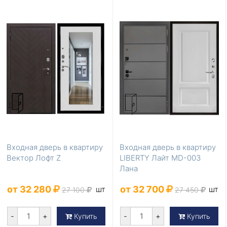
Входная дверь в квартиру
Входная дверь в квартиру
Вектор Лофт Z
LIBERTY Лайт MD-003
Лана
от 32 280
от 32 700
шт
шт
27 100
27 450
-
+
-
+
Купить
Купить