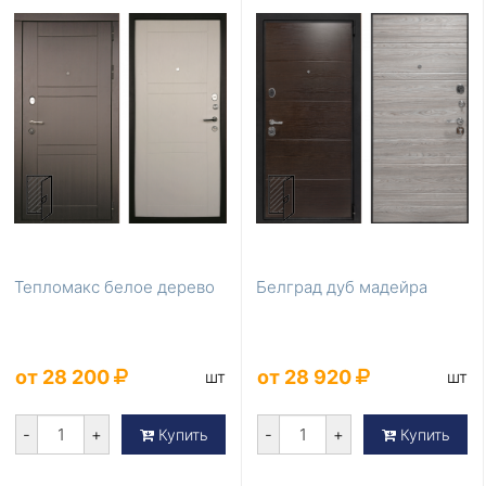
Тепломакс белое дерево
Белград дуб мадейра
от 28 200
от 28 920
шт
шт
-
+
-
+
Купить
Купить