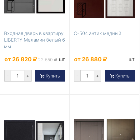
Входная дверь в квартиру
С-504 антик медный
LIBERTY Меламин белый 6
мм
от 26 820
от 26 880
шт
шт
22 550
-
+
-
+
Купить
Купить