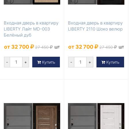
Входная дверь в квартиру
Входная дверь в квартиру
LIBERTY Лайт MD-003
LIBERTY 2110 Шоко велюр
Белёный дуб
от 32 700
от 32 700
шт
шт
27 450
27 450
-
+
-
+
Купить
Купить