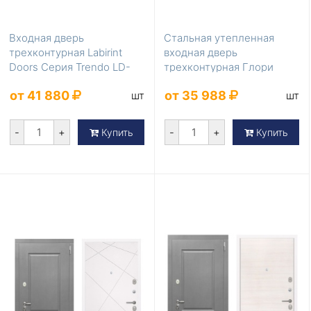
Входная дверь
Стальная утепленная
трехконтурная Labirint
входная дверь
Doors Серия Trendo LD-
трехконтурная Глори
274
ФЛ-102 сосна белая в
от 41 880
от 35 988
шт
шт
квар...
-
+
-
+
Купить
Купить