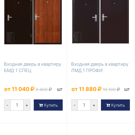
Входная дверь в квартиру
Входная дверь в квартиру
БМД 1 СПЕЦ
ЛМД 1 ПРОФИ
от 11 040
от 11 880
шт
шт
9 400
10 100
-
+
-
+
Купить
Купить