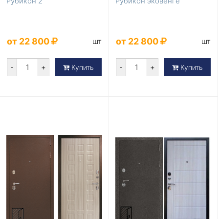
Рубикон 2
Рубикон эковенге
от 22 800
от 22 800
шт
шт
-
+
-
+
Купить
Купить