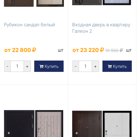
Рубикон сандал белый
Входная дверь в квартиру
Галеон 2
от 22 800
от 23 220
шт
шт
19 550
-
+
-
+
Купить
Купить