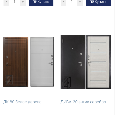
-
+
-
+
Купить
Купить
ДК-80 белое дерево
ДИВА-20 антик серебро