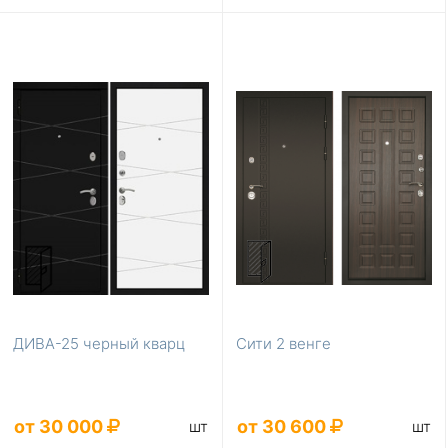
ДИВА-25 черный кварц
Сити 2 венге
от 30 000
от 30 600
шт
шт