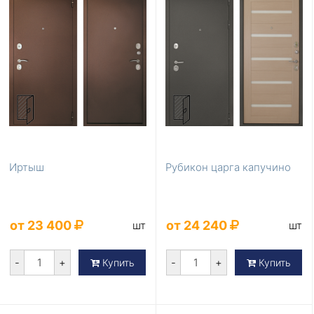
Иртыш
Рубикон царга капучино
от 23 400
от 24 240
шт
шт
-
+
-
+
Купить
Купить