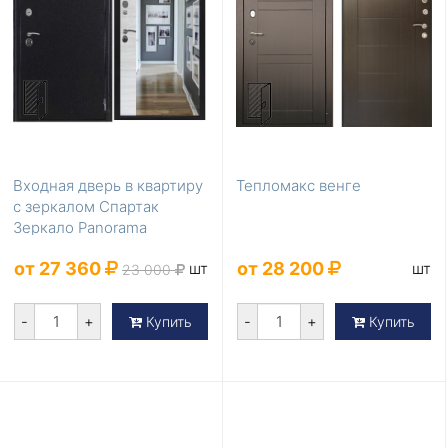
Входная дверь в квартиру
Тепломакс венге
с зеркалом Спартак
Зеркало Panorama
от 27 360
от 28 200
шт
шт
23 000
-
+
-
+
Купить
Купить