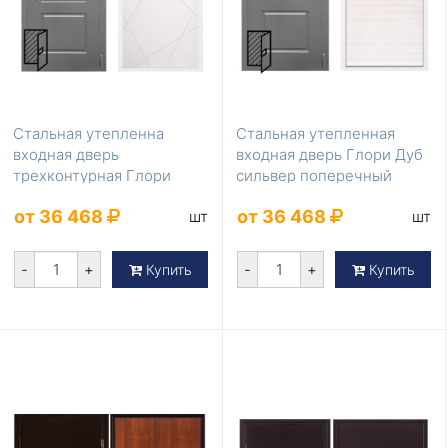
Стальная утепленна
Стальная утепленная
входная дверь
входная дверь Глори Дуб
трехконтурная Глори
сильвер поперечный
Лучи милк для квартиры
утепленная
от 36 468
от 36 468
шт
шт
-
+
-
+
Купить
Купить