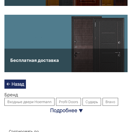
Бесплатная доставка
← Назад
Бренд
Входные двери Hoermann
Profil Doors
Сударь
Bravo
Подробнее
▼
Входные двери Labirint Doors
Интекрон
Собственное производство
Стальная линия
Назначение
Сортировать по