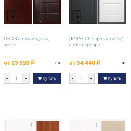
С-503 антик медный,
ДИВА-510 черный титан/
венге
антик серебро
от 23 520
от 34 440
шт
шт
-
+
-
+
Купить
Купить