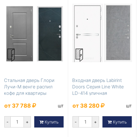
Стальная дверь Глори
Входная дверь Labirint
Лучи-М венге распил
Doors Серия Line White
кофе для квартиры
LD-414 уличная
от 37 788
от 38 280
шт
шт
-
+
-
+
Купить
Купить