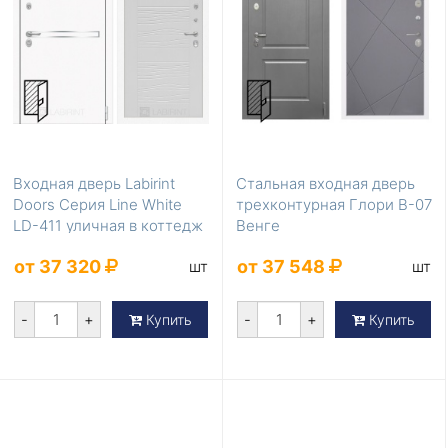
Входная дверь Labirint
Стальная входная дверь
Doors Серия Line White
трехконтурная Глори В-07
LD-411 уличная в коттедж
Венге
от 37 320
от 37 548
шт
шт
-
+
-
+
Купить
Купить