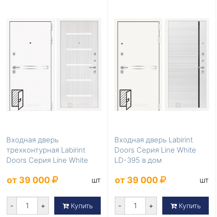
Входная дверь
Входная дверь Labirint
трехконтурная Labirint
Doors Серия Line White
Doors Серия Line White
LD-395 в дом
LD-398
от 39 000
от 39 000
шт
шт
-
+
-
+
Купить
Купить