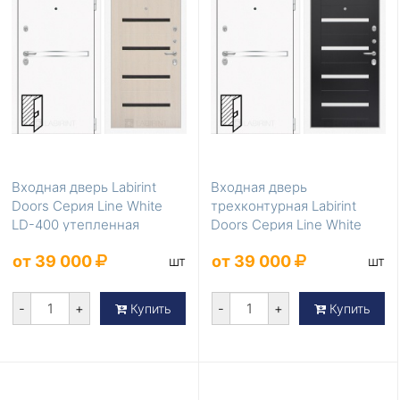
Входная дверь Labirint
Входная дверь
Doors Серия Line White
трехконтурная Labirint
LD-400 утепленная
Doors Серия Line White
LD-399
от 39 000
от 39 000
шт
шт
-
+
-
+
Купить
Купить