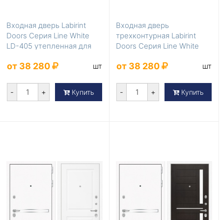
Входная дверь Labirint
Входная дверь
Doors Серия Line White
трехконтурная Labirint
LD-405 утепленная для
Doors Серия Line White
коттеджа
LD-404
от 38 280
от 38 280
шт
шт
-
+
-
+
Купить
Купить