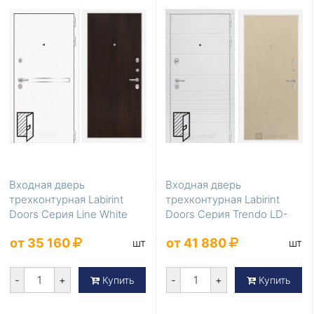
1250×2070
850×2050
950×2050
Популярные цвета
Белые
Коричневые
Светло-коричневые
Светлые
Серые
Тёмно-коричневые
Темные
Входная дверь
Входная дверь
трехконтурная Labirint
трехконтурная Labirint
Doors Серия Line White
Doors Серия Trendo LD-
LD-420 уличная в кот...
274
от 35 160
от 41 880
шт
шт
-
+
-
+
Купить
Купить