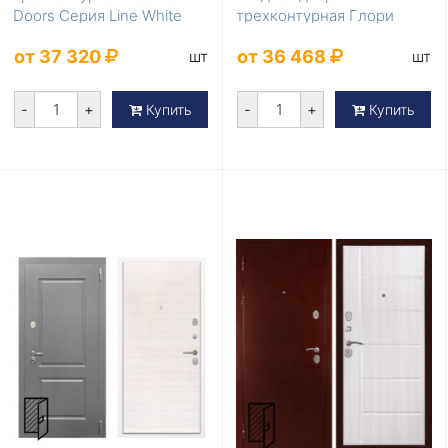
Doors Серия Line White
трехконтурная Глори
LD-425 в дом
Лучи милк для квартиры
от 37 320
от 36 468
шт
шт
-
+
-
+
Купить
Купить