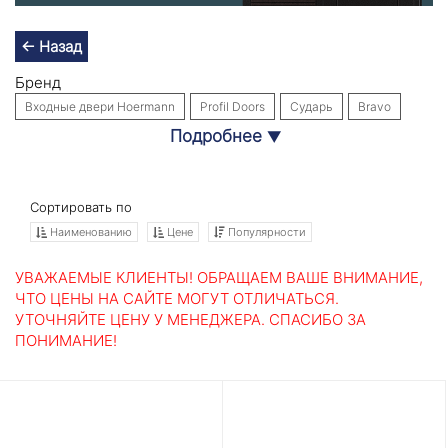
← Назад
Бренд
Входные двери Hoermann
Profil Doors
Сударь
Bravo
Подробнее
▼
Входные двери Labirint Doors
Интекрон
Собственное производство
Стальная линия
Назначение
Сортировать по
В квартиру
В дом
Утепленные
В коттедж
Для дачи
Наименованию
Цене
Популярности
С зеркалом
Уличные
В офис
С терморазрывом
УВАЖАЕМЫЕ КЛИЕНТЫ! ОБРАЩАЕМ ВАШЕ ВНИМАНИЕ,
В общий коридор
Для загородного дома
Наружные
ЧТО ЦЕНЫ НА САЙТЕ МОГУТ ОТЛИЧАТЬСЯ.
УТОЧНЯЙТЕ ЦЕНУ У МЕНЕДЖЕРА. СПАСИБО ЗА
С шумоизоляцией
Взломостойкие
ПОНИМАНИЕ!
Материал отделки
Входные двери из массива
МДФ
По размерам
860×2050
880×2050
960×2050
980×2050
1250×2050