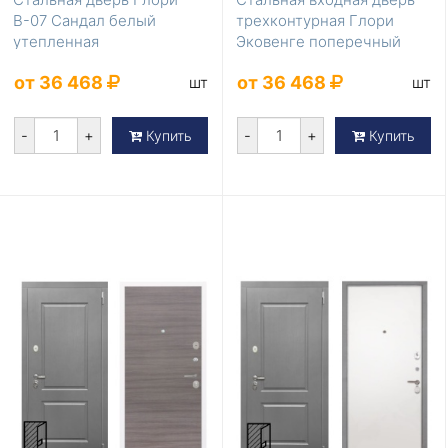
В-07 Сандал белый
трехконтурная Глори
утепленная
Эковенге поперечный
утепленная
от 36 468
от 36 468
шт
шт
-
+
-
+
Купить
Купить