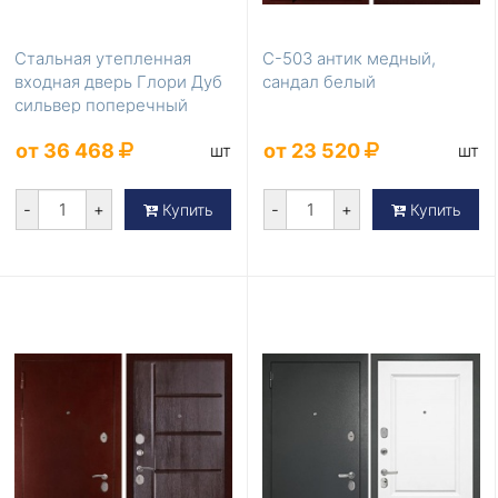
Стальная утепленная
С-503 антик медный,
входная дверь Глори Дуб
сандал белый
сильвер поперечный
утепленная
от 36 468
от 23 520
шт
шт
-
+
-
+
Купить
Купить