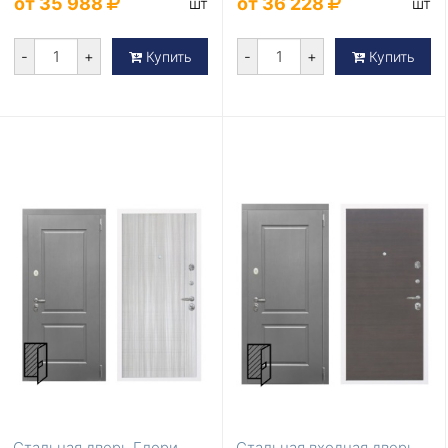
от 35 988
от 36 228
шт
шт
-
+
-
+
Купить
Купить
Стальная дверь Глори
Стальная входная дверь