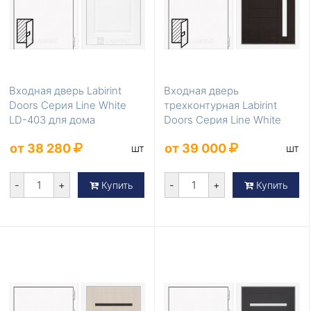
Входная дверь Labirint
Входная дверь
Doors Серия Line White
трехконтурная Labirint
LD-403 для дома
Doors Серия Line White
LD-401
от 38 280
от 39 000
шт
шт
-
+
-
+
Купить
Купить