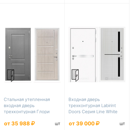
Стальная утепленная
Входная дверь
входная дверь
трехконтурная Labirint
трехконтурная Глори
Doors Серия Line White
ФЛ-102 сосна белая в
LD-402
от 35 988
от 39 000
шт
шт
квар...