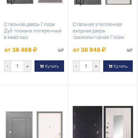
Стальная дверь Глори
Стальная утепленная
Дуб тоскано поперечный
входная дверь
в квартиру
трехкоонтурная Глори
Гладкая панель Силк
от 36 468
от 36 948
шт
шт
Сноу
-
+
-
+
Купить
Купить