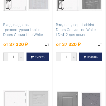
Входная дверь
Входная дверь Labirint
трехконтурная Labirint
Doors Серия Line White
Doors Серия Line White
LD-412 для дома
LD-413
от 37 320
от 37 320
шт
шт
-
+
-
+
Купить
Купить