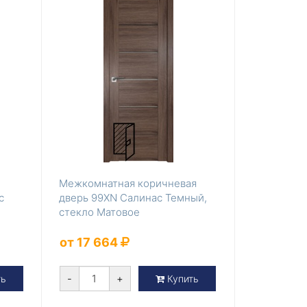
Межкомнатная коричневая
с
дверь 99XN Салинас Темный,
стекло Матовое
от 17 664
-
+
ть
Купить