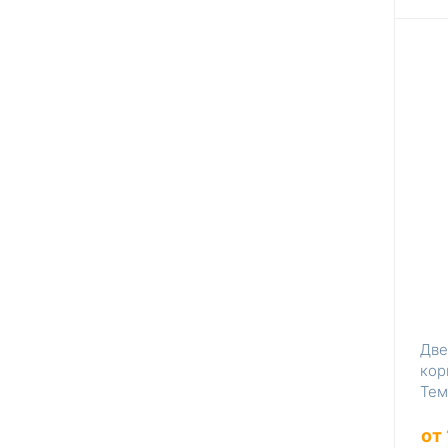
Две
кор
Тем
от