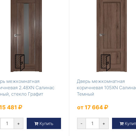
рь межкомнатная
Дверь межкомнатная
ичневая 2.48XN Салинас
коричневая 105XN Салина
ный, стекло Графит
Темный
 15 481
от 17 664
+
-
+
Купить
Купи