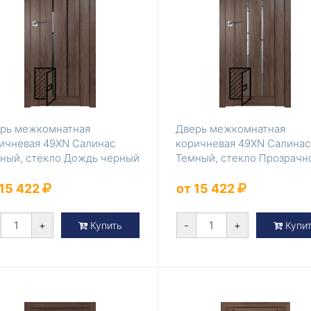
рь межкомнатная
Дверь межкомнатная
ичневая 49XN Салинас
коричневая 49XN Салинас
ный, стекло Дождь черный
Темный, стекло Прозрачн
 15 422
от 15 422
+
-
+
Купить
Купи