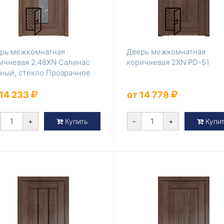
рь межкомнатная
Дверь межкомнатная
ичневая 2.48XN Салинас
коричневая 2XN PD-51
ный, стекло Прозрачное
 14 233
от 14 779
+
-
+
Купить
Купи