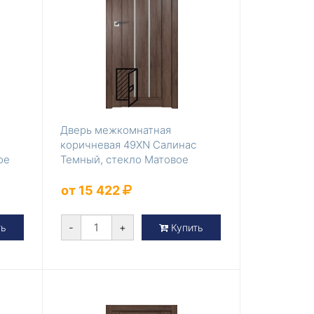
Дверь межкомнатная
коричневая 49XN Салинас
ое
Темный, стекло Матовое
от 15 422
-
+
ть
Купить