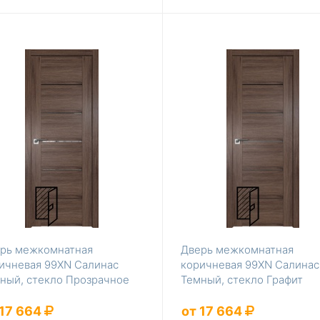
рь межкомнатная
Дверь межкомнатная
ичневая 99XN Салинас
коричневая 99XN Салинас
ный, стекло Прозрачное
Темный, стекло Графит
 17 664
от 17 664