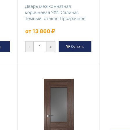
Дверь межкомнатная
коричневая 2XN Салинас
Темный, стекло Прозрачное
от 13 860
-
+
ть
Купить