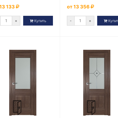
 13 133
от 13 356
+
-
+
Купить
Купи