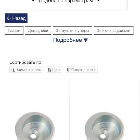
Подбор по параметрам
← Назад
Глазки
Доводчики
Заглушки и упоры
Замки и задвижки
Подробнее
▼
Накладки
Ответные планки
Петли
Прочее
Ручки
Уплотнители
Цилиндровые механизмы
Сортировать по
Наименованию
Цене
Популярности