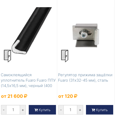
Самоклеящийся
Регулятор прижима защёлки
уплотнитель Fuaro Fuaro ППУ
Fuaro (31х32-45 мм), сталь
(14,5x16,5 мм), черный (400
м)
от 21 600
от 120
-
+
-
+
Купить
Купить