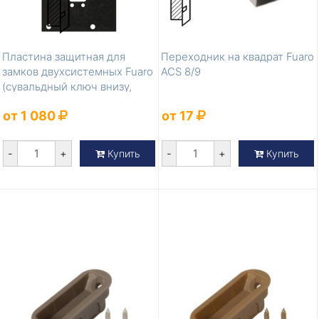
Пластина защитная для
Переходник на квадрат Fuaro
замков двухсистемных Fuaro
ACS 8/9
(сувальдный ключ внизу,
тип-раз...
от 1 080
от 17
-
+
-
+
Купить
Купить