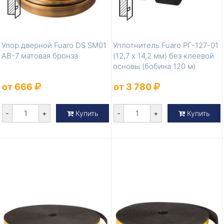
Упор дверной Fuaro DS SM01
Уплотнитель Fuaro РГ-127-01
AB-7 матовая бронза
(12,7 х 14,2 мм) без клеевой
основы (бобина 120 м)
от 666
от 3 780
-
+
-
+
Купить
Купить