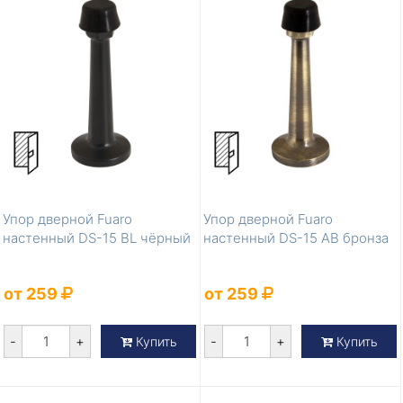
Упор дверной Fuaro
Упор дверной Fuaro
настенный DS-15 BL чёрный
настенный DS-15 AB бронза
от 259
от 259
-
+
-
+
Купить
Купить