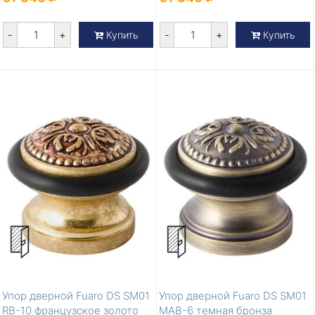
-
+
-
+
Купить
Купить
Упор дверной Fuaro DS SM01
Упор дверной Fuaro DS SM01
RB-10 французское золото
MAB-6 темная бронза