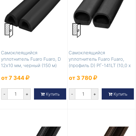
Самоклеящийся
Самоклеящийся
уплотнитель Fuaro Fuaro, D
уплотнитель Fuaro Fuaro,
12х10 мм, черный (150 м)
(профиль D) РГ-141LT (10,0 х
12,0 мм) (б...
от 7 344
от 3 780
-
+
-
+
Купить
Купить