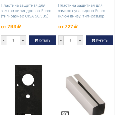
Пластина защитная для
Пластина защитная для
замков цилиндровых Fuaro
замков сувальдных Fuaro
(тип-размер CISA 56.535)
(ключ внизу, тип-размер
CISA 57.53...
от 793
от 727
-
+
-
+
Купить
Купить