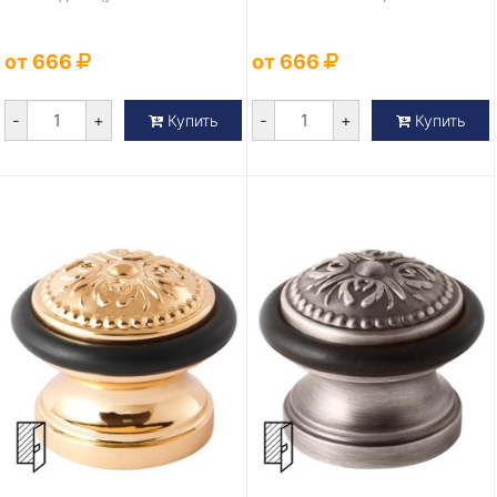
от 666
от 666
-
+
-
+
Купить
Купить