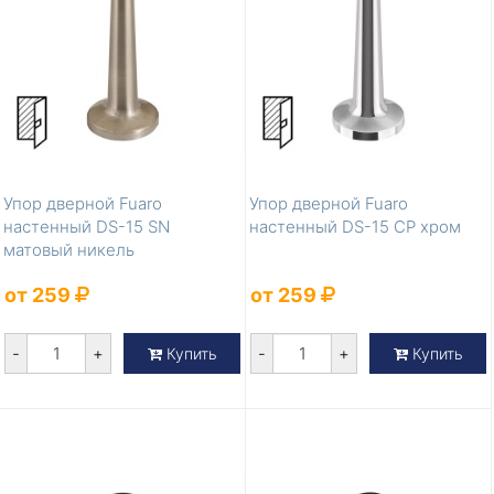
Упор дверной Fuaro
Упор дверной Fuaro
настенный DS-15 SN
настенный DS-15 CP хром
матовый никель
от 259
от 259
-
+
-
+
Купить
Купить