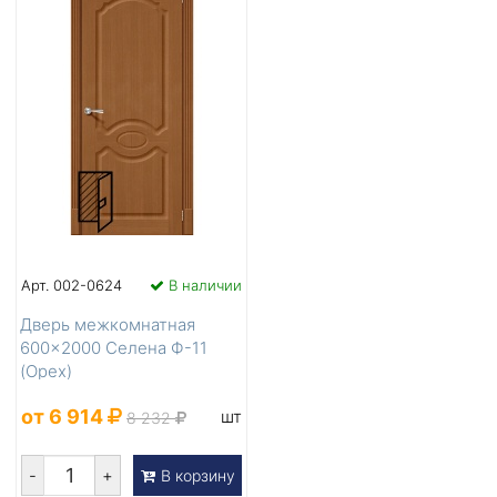
Арт. 002-0624
В наличии
Дверь межкомнатная
600×2000 Селена Ф-11
(Орех)
от 6 914
шт
8 232
-
+
В корзину