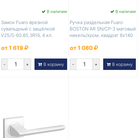
В наличии
В наличии
Замок Fuaro врезной
Ручка раздельная Fuaro
сувальдный с защёлкой
BOSTON AR SN/CP-3 матовый
V25/S-60.85.3R16, 4 кл.
никель/хром, квадрат 8x140
мм, ...
от 1 619
от 1 080
-
+
-
+
В корзину
В корзину