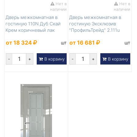
Нет в
Нет в
наличии
наличии
Дверь межкомнатная в
Дверь межкомнатная в
гостиную 110N Дуб Скай
гостиную Эксклюзив
Крем коричневый лак
"ПрофильТрейд" 2.111u
Манхэтте...
от 18 324
от 16 681
шт
шт
-
+
-
+
В корзину
В корзину