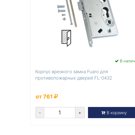
В нали
Корпус врезного замка Fuaro для
противопожарных дверей FL-0432
от 761
-
+
В корзину