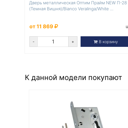
Дверь металлическая Оптим Прайм NEW П-28
(Темная Вишня)/Bianco Veralinga/White ...
от 11 869
-
+
В корзину
К данной модели покупают