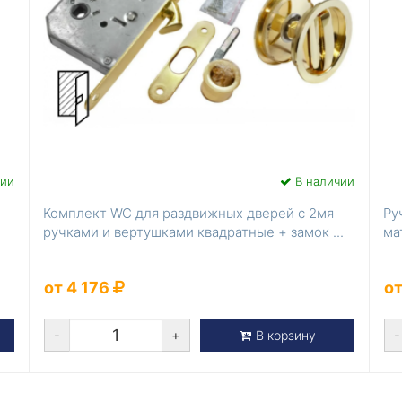
чии
В наличии
Комплект WC для раздвижных дверей c 2мя
Ру
ручками и вертушками квадратные + замок ...
ма
от 4 176
от
-
+
-
В корзину