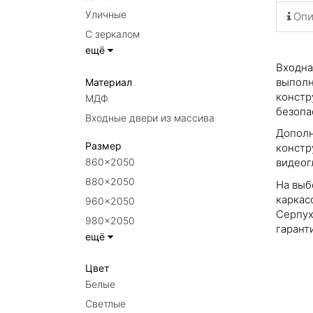
Уличные
Опи
С зеркалом
ещё
Входна
выполн
Материал
констр
МДФ
безопа
Входные двери из массива
Дополн
Размер
констр
860×2050
видеогл
880×2050
На выб
каркас
960×2050
Серпух
980×2050
гарант
ещё
Цвет
Белые
Светлые