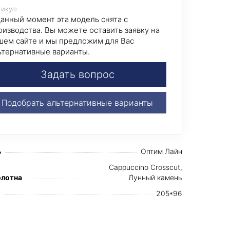
икул:
данный момент эта модель снята с
оизводства. Вы можете оставить заявку на
шем сайте и мы предложим для Вас
ьтернативные варианты.
Задать вопрос
Подобрать альтернативные варианты
ь
Оптим Лайн
Cappuccino Crosscut,
олотна
Лунный камень
205*96