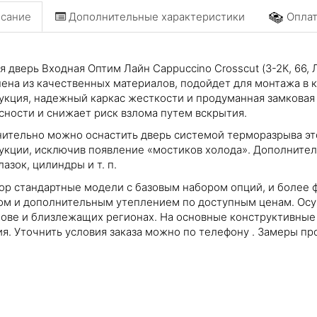
сание
Дополнительные характеристики
Оплат
я дверь Входная Оптим Лайн Cappuccino Crosscut (З-2К, 66, 
ена из качественных материалов, подойдет для монтажа в к
укция, надежный каркас жесткости и продуманная замковая
сности и снижает риск взлома путем вскрытия.
ительно можно оснастить дверь системой терморазрыва эт
укции, исключив появление «мостиков холода». Дополнитель
азок, цилиндры и т. п.
ор стандартные модели с базовым набором опций, и более 
ом и дополнительным утеплением по доступным ценам. Осущ
ове и близлежащих регионах. На основные конструктивные
ия. Уточнить условия заказа можно по телефону
. Замеры пр