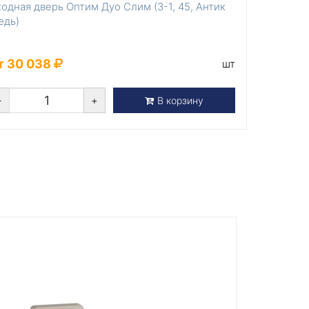
одная дверь Оптим Дуо Слим (З-1, 45, Антик
едь)
т 30 038
шт
-
+
В корзину