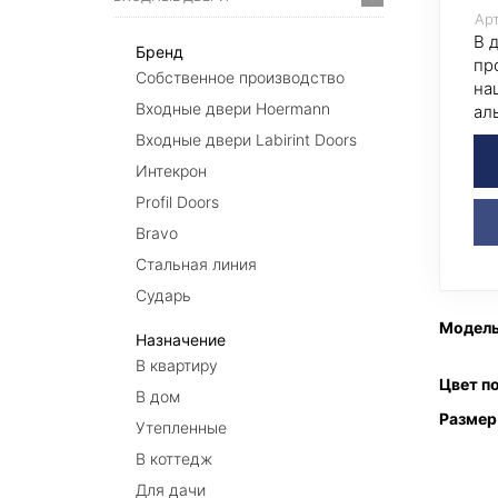
Арт
В 
Бренд
пр
Собственное производство
на
Входные двери Hoermann
ал
Входные двери Labirint Doors
Интекрон
Profil Doors
Bravo
Стальная линия
Сударь
Модел
Назначение
В квартиру
Цвет п
В дом
Размер
Утепленные
В коттедж
Для дачи