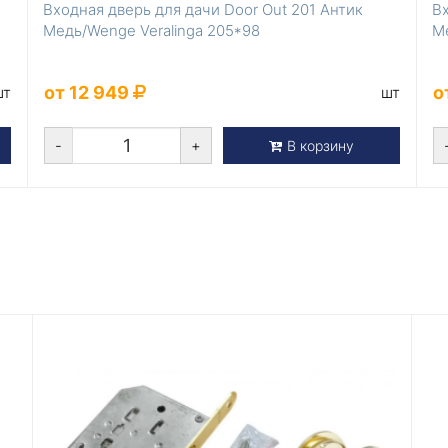
Входная дверь для дачи Door Out 201 Антик
Вх
Медь/Wenge Veralinga 205*98
М
от 12 949
о
шт
шт
-
+
В корзину