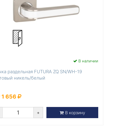
В наличии
чка раздельная FUTURA ZQ SN/WH-19
товый никель/белый
 1 656
+
В корзину