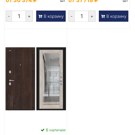
от 30 374
от 31 718
шт
шт
-
+
-
+
В корзину
В корзину
В наличии