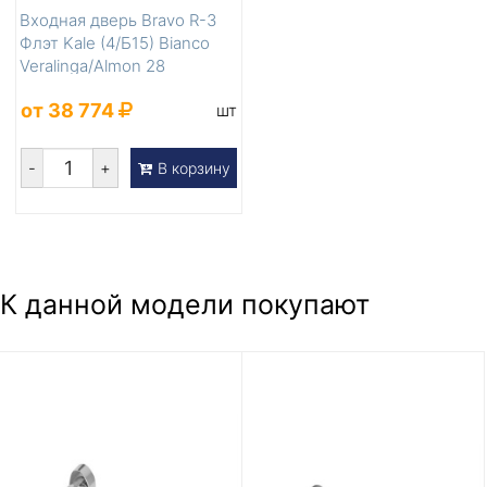
Входная дверь Bravo R-3
Флэт Kale (4/Б15) Bianco
Veralinga/Almon 28
от 38 774
шт
-
+
В корзину
К данной модели покупают