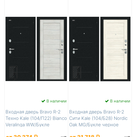
В наличии
В наличии
Входная дверь Bravo R-2
Входная дверь Bravo R-2
Техно Kale (104/П22) Bianco
Сити Kale (104/Б28) Nordic
Veralinga WW/Букле
Oak MG/Букле черное
черное