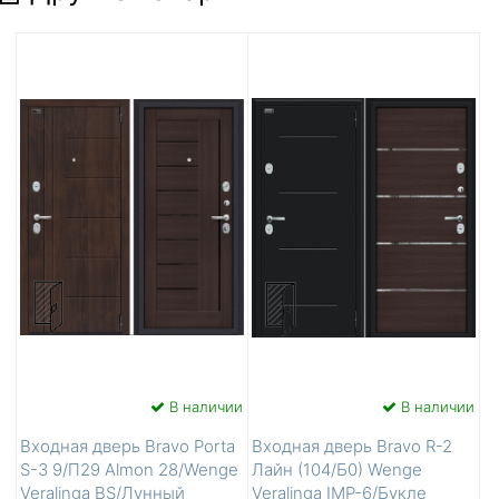
В наличии
В наличии
Входная дверь Bravo Porta
Входная дверь Bravo R-2
S-3 9/П29 Almon 28/Wenge
Лайн (104/Б0) Wenge
Veralinga BS/Лунный
Veralinga IMP-6/Букле