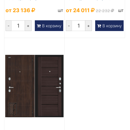
камень
черное
от 23 136
от 24 011
шт
шт
22 232
-
+
-
+
В корзину
В корзину