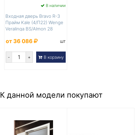
В наличии
Входная дверь Bravo R-3
Прайм Kale (4/П22) Wenge
Veralinga BS/Almon 28
от 36 086
шт
-
+
В корзину
К данной модели покупают