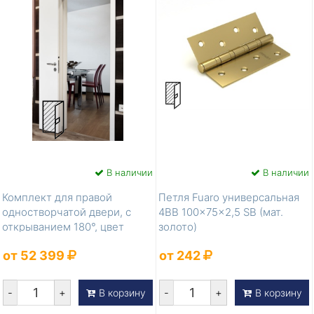
В наличии
В наличии
Комплект для правой
Петля Fuaro универсальная
одностворчатой двери, с
4BB 100x75x2,5 SB (мат.
открыванием 180°, цвет
золото)
фурнитуры -...
от 52 399
от 242
-
+
-
+
В корзину
В корзину